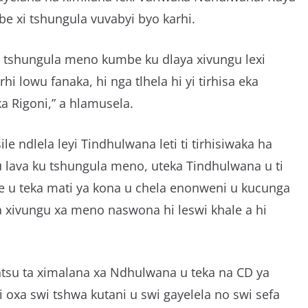
mbe xi tshungula vuvabyi byo karhi.
o tshungula meno kumbe ku dlaya xivungu lexi
lowu fanaka, hi nga tlhela hi yi tirhisa eka
a Rigoni,” a hlamusela.
e ndlela leyi Tindhulwana leti ti tirhisiwaka ha
o u lava ku tshungula meno, uteka Tindhulwana u ti
irile u teka mati ya kona u chela enonweni u kucunga
aya xivungu xa meno naswona hi leswi khale a hi
intsu ta ximalana xa Ndhulwana u teka na CD ya
 oxa swi tshwa kutani u swi gayelela no swi sefa