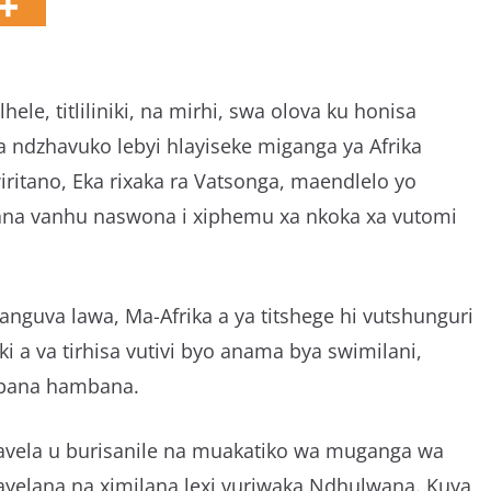
g
a
le, titliliniki, na mirhi, swa olova ku honisa
a ndzhavuko lebyi hlayiseke miganga ya Afrika
itano, Eka rixaka ra Vatsonga, maendlelo yo
’wana vanhu naswona i xiphemu xa nkoka xa vutomi
anguva lawa, Ma-Afrika a ya titshege hi vutshunguri
ki a va tirhisa vutivi byo anama bya swimilani,
ambana hambana.
avela u burisanile na muakatiko wa muganga wa
yelana na ximilana lexi vuriwaka Ndhulwana. Kuya