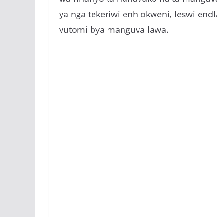
ya nga tekeriwi enhlokweni, leswi end
vutomi bya manguva lawa.