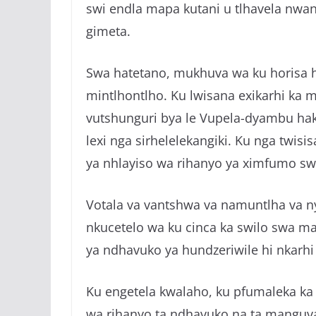
swi endla mapa kutani u tlhavela nwana
gimeta.
Swa hatetano, mukhuva wa ku horisa h
mintlhontlho. Ku lwisana exikarhi ka 
vutshunguri bya le Vupela-dyambu hak
lexi nga sirhelelekangiki. Ku nga twis
ya nhlayiso wa rihanyo ya ximfumo sw
Votala va vantshwa va namuntlha va n
nkucetelo wa ku cinca ka swilo swa 
ya ndhavuko ya hundzeriwile hi nkarh
Ku engetela kwalaho, ku pfumaleka ka k
wa rihanyo ta ndhavuko na ta manguva