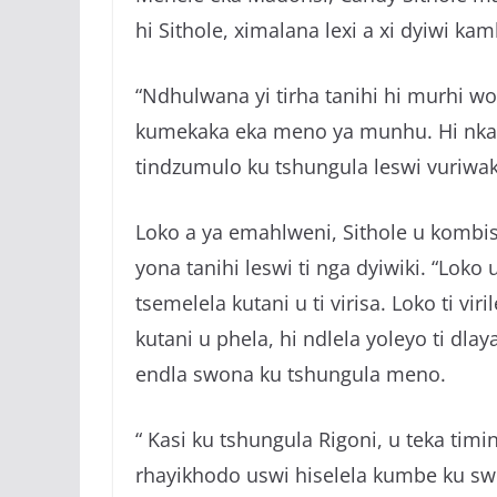
hi Sithole, ximalana lexi a xi dyiwi ka
“Ndhulwana yi tirha tanihi hi murhi w
kumekaka eka meno ya munhu. Hi nkarhi 
tindzumulo ku tshungula leswi vuriwak
Loko a ya emahlweni, Sithole u kombisil
yona tanihi leswi ti nga dyiwiki. “Lok
tsemelela kutani u ti virisa. Loko ti v
kutani u phela, hi ndlela yoleyo ti dl
endla swona ku tshungula meno.
“ Kasi ku tshungula Rigoni, u teka tim
rhayikhodo uswi hiselela kumbe ku swi