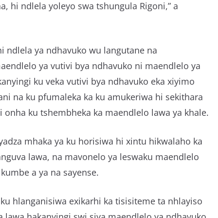
, hi ndlela yoleyo swa tshungula Rigoni,” a
i ndlela ya ndhavuko wu langutane na
maendlelo ya vutivi bya ndhavuko ni maendlelo ya
anyingi ku veka vutivi bya ndhavuko eka xiyimo
isani na ku pfumaleka ka ku amukeriwa hi sekithara
i onha ku tshembheka ka maendlelo lawa ya khale.
yadza mhaka ya ku horisiwa hi xintu hikwalaho ka
manguva lawa, na mavonelo ya leswaku maendlelo
i kumbe a ya na sayense.
u hlanganisiwa exikarhi ka tisisiteme ta nhlayiso
 lawa hakanyingi swi siya maendlelo ya ndhavuko