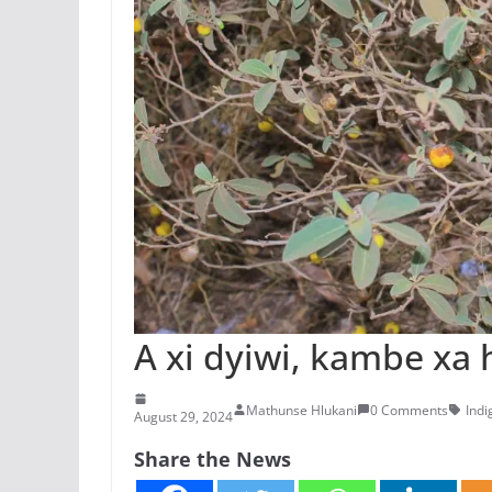
A xi dyiwi, kambe xa 
Mathunse Hlukani
0 Comments
Ind
August 29, 2024
Share the News