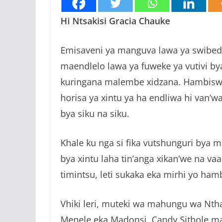
Hi Ntsakisi Gracia Chauke
Emisaveni ya manguva lawa ya swibedlhe
maendlelo lawa ya fuweke ya vutivi by
kuringana malembe xidzana. Hambiswir
horisa ya xintu ya ha endliwa hi van
bya siku na siku.
Khale ku nga si fika vutshunguri bya m
bya xintu laha tin’anga xikan’we na vaa
timintsu, leti sukaka eka mirhi yo h
Vhiki leri, muteki wa mahungu wa Nth
Menele eka Madonsi, Candy Sithole ma